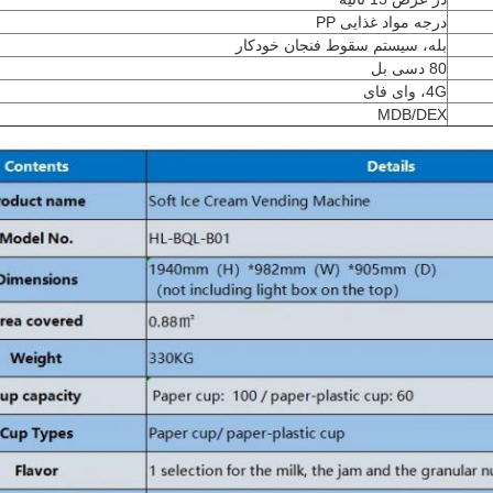
درجه مواد غذایی PP
بله، سیستم سقوط فنجان خودکار
80 دسی بل
4G، وای فای
MDB/DEX