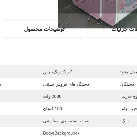
ات جزئیات
توضیحات محصول
حل منبع:
گوانگدونگ، چین
دستگاه:
دستگاه های فروش بستنی
ب
ج قدرت:
2000 وات
یت جام:
100 فنجان
رنگ:
سفید، بسته بندی سفارشی
Body{background-