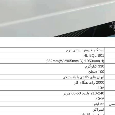
دستگاه فروش بستنی نرم
HL-BQL-B01
982mm(W)*905mm(D)*1950mm(H)
330 کیلوگرم
100 فنجان
لیوان های کاغذی یا پلاستیکی
2000 وات هنگام کار
10A
210-240 ولت، 50-60 هرتز
404A
مسی
32 اینچ
امبراکو
در عرض 15 ثانیه