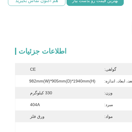
هم اکنون تماس بگیرید
بهترین قیمت رو بدست بیار
اطلاعات جزئیات
گواهی:
CE
عد، ابعاد، اندازه:
982mm(W)*905mm(D)*1940mm(H)
وزن:
330 کیلوگرم
مبرد:
404A
مواد:
ورق فلز