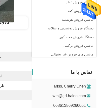
دستگاه فروش عطر
ماشین فروش کمد
ماشین فروش هوشمند
اطلاع
دستگاه فروش نوشیدنی و تنقلات
دستگاه فروش جعبه کور
ماشین فروش ترکیبی
ماشین های فروش غیر یخچالی
م
دستگاه فروش داروخانه
تماس با ما
ماشین فروش مواد شوینده مایع
او
مینی وندینگ ماشین
ظرف
Miss. Cherry Chen
دستگاه فروش اسباب بازی جنسی
wm@gd-haloo.com
دستگاه فروش ناخن
008613809260051