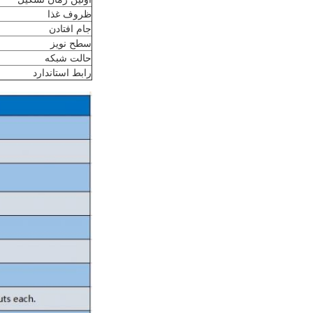
ظروف غذا
جام افتادن
سطح نویز
حالت شبکه
رابط استاندارد