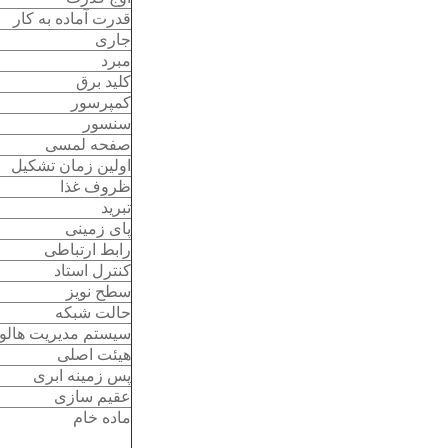
قدرت آماده به کار
جاری
مبرد
کلید برق
کمپرسور
سنسور
صفحه لمسی
اولین زمان تشکیل
ظروف غذا
تبرید
پای زمینی
رابط ارتباطی
کنترل استاد
سطح نویز
حالت شبکه
سیستم مدیریت هالو
هیئت اصلی
پس زمینه ابری
عقیم سازی
ماده خام