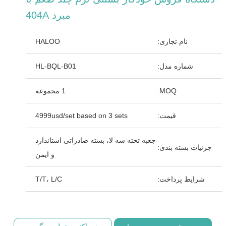
مبرد 404A
نام تجاری:
HALOO
شماره مدل:
HL-BQL-B01
MOQ:
1 مجموعه
قیمت:
4999usd/set based on 3 sets
جعبه تخته سه لا، بسته صادراتی استاندارد
جزئیات بسته بندی:
و ایمن
شرایط پرداخت:
T/T، L/C