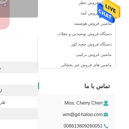
دستگاه فروش عطر
ماشین فروش کمد
ماشین فروش هوشمند
اطلاع
دستگاه فروش نوشیدنی و تنقلات
دستگاه فروش جعبه کور
ماشین فروش ترکیبی
ماشین های فروش غیر یخچالی
م
دستگاه فروش داروخانه
تماس با ما
ماشین فروش مواد شوینده مایع
او
مینی وندینگ ماشین
ظرف
Miss. Cherry Chen
دستگاه فروش اسباب بازی جنسی
wm@gd-haloo.com
دستگاه فروش ناخن
008613809260051