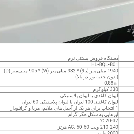
دستگاه فروش بستنی نرم
HL-BQL-B01
1940 میلی‌متر (بالا) * 982 میلی‌متر (W) * 905 میلی‌متر (D)
(بدون جعبه نور در بالا)
0.88㎡
330 کیلوگرم
لیوان کاغذی یا لیوان پلاستیکی
لیوان کاغذی 100 لیوان یا لیوان پلاستیکی 60 لیوان
1 انتخاب برای هر یک از آجیل های ملایم، مربا و گرانلودار
ابرهایی به شکل هگزاگرام
20-32 ℃
210-240 ولت AC، 50-60 هرتز
2000 وات