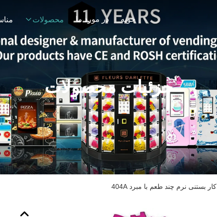
خونه
در مورد ما
محصولات
مناس
جزئیات محصولات
بستنی نرم چند طعم با مبرد 404A