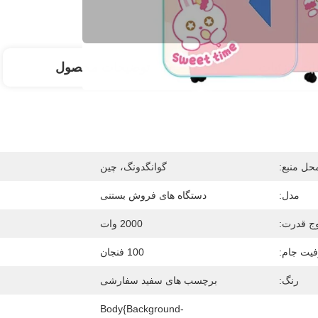
ات جزئیات
توضیحات محصول
حل منبع:
گوانگدونگ، چین
مدل:
دستگاه های فروش بستنی
ج قدرت:
2000 وات
یت جام:
100 فنجان
رنگ:
برچسب های سفید سفارشی
Body{background-