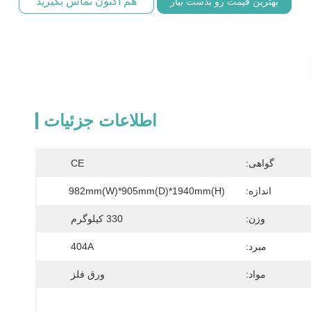
هم اکنون تماس بگیرید
بهترین قیمت رو بدست بیار
اطلاعات جزئیات
گواهی:
CE
اندازه:
982mm(W)*905mm(D)*1940mm(H)
وزن:
330 کیلوگرم
مبرد:
404A
مواد:
ورق فلز