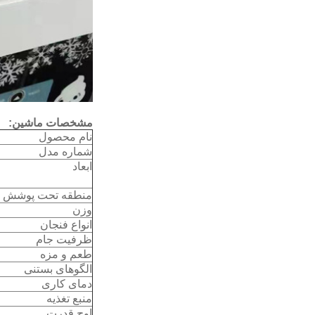
مشخصات ماشین:
نام محصول
شماره مدل
ابعاد
منطقه تحت پوشش
وزن
انواع فنجان
ظرفیت جام
طعم و مزه
الگوهای بستنی
دمای کاری
منبع تغذیه
اوج قدرت