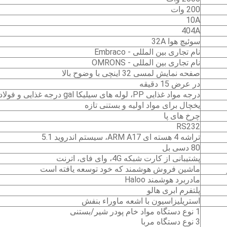
200 وات
10A
404A
سوئیچ هوا 32A
نام تجاری بین المللی - Embraco
نام تجاری بین المللی - OMRONS
صفحه نمایش لمسی 32 اینچی با وضوح بالا
در عرض 15 دقیقه
درجه مواد غذایی PP، لوله های سیلیکا gal درجه غذایی و فولاد ضد زنگ 304
یخچال برای مواد اولیه و بستنی تازه
چرخ های پا
RS232
تراشه 4 هسته ای ARM A17، سیستم اندروید 5.1
80 دسی بل
پشتیبانی از کارت شبکه 4G، وای فای، اترنت
ماشین فروش هوشمند که خود توسعه یافته است
مادربرد هوشمند Haloo
پلتفرم ابری هالو
استریلیزاسیون با اشعه ماوراء بنفش
1 نوع دستگاه مواد خام پودر شیر/بستنی
3 نوع دستگاه مربا