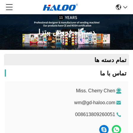
دستگاه فروش پیتزا
تمام دسته ها
تماس با ما
Miss. Cherry Chen
wm@gd-haloo.com
008613809260051