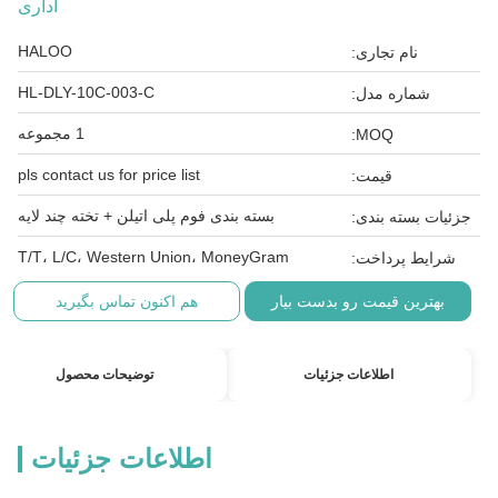
اداری
HALOO
نام تجاری:
HL-DLY-10C-003-C
شماره مدل:
1 مجموعه
MOQ:
pls contact us for price list
قیمت:
بسته بندی فوم پلی اتیلن + تخته چند لایه
جزئیات بسته بندی:
T/T، L/C، Western Union، MoneyGram
شرایط پرداخت:
بهترین قیمت رو بدست بیار
هم اکنون تماس بگیرید
اطلاعات جزئیات
توضیحات محصول
اطلاعات جزئیات