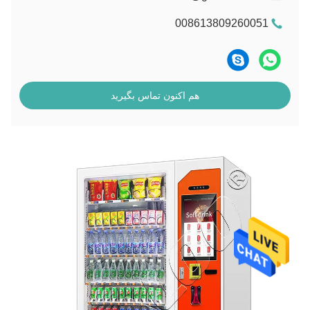
008613809260051
هم اکنون تماس بگیرید