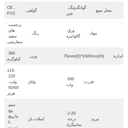
گوانگدونگ، 
CE，
محل منبع:
گواهی:
چین
FCC
برچسب 
ورق 
های 
مواد:
رنگ:
گالوانیزه
سفید 
سفارشی
360 
اندازه:
1370mm(W)*875mm(D)*1920mm(H)
وزن:
کیلوگرم
110-
220 
585 
قدرت:
ولتاژ:
ولت، 
وات
50/60 
هرتز
سیم 
پیچ 
2-25 
مارپیچ 
تبرید:
درجه 
اسلات بار:
یا 
سانتیگراد
تسمه 