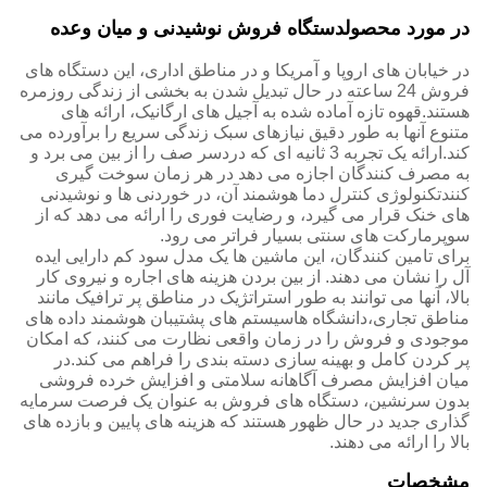
در مورد محصول
دستگاه فروش نوشیدنی و میان وعده
در خیابان های اروپا و آمریکا و در مناطق اداری، این دستگاه های
فروش 24 ساعته در حال تبدیل شدن به بخشی از زندگی روزمره
هستند.قهوه تازه آماده شده به آجیل های ارگانیک، ارائه های
متنوع آنها به طور دقیق نیازهای سبک زندگی سریع را برآورده می
کند.ارائه یک تجربه 3 ثانیه ای که دردسر صف را از بین می برد و
به مصرف کنندگان اجازه می دهد در هر زمان سوخت گیری
کنندتکنولوژی کنترل دما هوشمند آن، در خوردنی ها و نوشیدنی
های خنک قرار می گیرد، و رضایت فوری را ارائه می دهد که از
سوپرمارکت های سنتی بسیار فراتر می رود.
برای تامین کنندگان، این ماشین ها یک مدل سود کم دارایی ایده
آل را نشان می دهند. از بین بردن هزینه های اجاره و نیروی کار
بالا، آنها می توانند به طور استراتژیک در مناطق پر ترافیک مانند
مناطق تجاری،دانشگاه هاسیستم های پشتیبان هوشمند داده های
موجودی و فروش را در زمان واقعی نظارت می کنند، که امکان
پر کردن کامل و بهینه سازی دسته بندی را فراهم می کند.در
میان افزایش مصرف آگاهانه سلامتی و افزایش خرده فروشی
بدون سرنشین، دستگاه های فروش به عنوان یک فرصت سرمایه
گذاری جدید در حال ظهور هستند که هزینه های پایین و بازده های
بالا را ارائه می دهند.
مشخصات