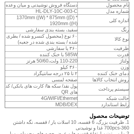
نام محصول
دستگاه فروش نوشیدنی و میان وعده
شماره مدل
HL-DLY-10C-003-C
1370mm ((W) * 875mm ((D) *
اندازه کلی
1920mm ((H)
رنگ
سفید، بسته بندی سفارشی
۶۰ نوع (محصول کنسرو شده / بطری
نوع کالا
شده / بسته بندی شده در جعبه)
ظرفیت
۳۶۰ یا سفارشی
قدرت
585W با خنک کننده
ولتاژ
110-220 ولت،50/60 هرتز
وزن
۳۶۰ کیلو
دمای خنک کننده
۲ تا ۲۵ درجه سانتیگراد
روش انتخاب کالاها
صفحه لمسی
پول نقد/ سکه ها/ کارت های بانکی/ کد
سیستم پرداخت
های QR
حالت شبکه
4G/WIFI/Ethernet
رابط استاندارد
MDB/DEX
توضیحات محصول
1. ظرفیت بزرگ، 6 قفسه، 10 اسلات بار / قفسه، نگه داشتن
360-700pcs غذا و نوشیدنی
2.ما مي تونيم ارتفاع قفسه ها و عرض جعبه هاي محموله رو با