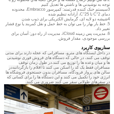
توجه به نوشيدني ها و ناشتي ها تعديل کنيم
3سیستم خنک کننده قدرتمند: کمپرسور Embracco، محدوده
دمای 2°C تا 25°C، آزادانه تنظیم شده
4شیشه دو لایه ای، گرمایش الکتریکی برای ذوب شدن
5. خط بار بهار را می توان به خط حمل و نقل کمربند یا نوع فشار
تغییر داد.
6. مدیریت پس زمینه iCloud، مدیریت از راه دور: آسان برای
بررسی موجودی، مقدار فروش.
سناریوی کاربرد
در داخل ایستگاه های مترو، مسافرانی که عجله دارند برای مدتی
توقف می کنند، در حالی که دستگاه های فروش فوری نوشیدنی
ها و میان وعده ها را توزیع می کنند.در طول زمان توقف
مسافران فقط یک کد را اسکن می کنند تا اقلام را بازگرداننددر
سالن های پرواز فرودگاه، مسافران بدون جستجوی فروشگاه ها
انرژی خود را تکمیل می کنند و این دستگاه ها را برای کسانی که
در سفرهای طولانی سفر می کنند ضروری می کنند.