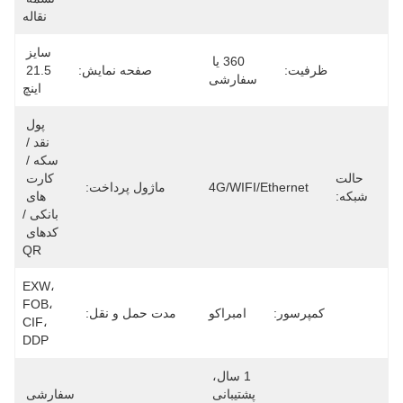
نقاله
سایز 
360 یا 
ظرفیت:
صفحه نمایش:
21.5 
سفارشی
اینچ
پول 
نقد / 
سکه / 
حالت
کارت 
4G/WIFI/Ethernet
ماژول پرداخت:
شبکه:
های 
بانکی / 
کدهای 
QR
EXW، 
FOB، 
کمپرسور:
امبراکو
مدت حمل و نقل:
CIF، 
DDP
1 سال، 
پشتیبانی 
سفارشی 