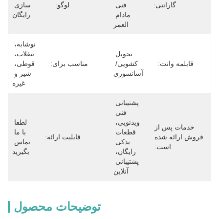
گارانتی:
فنی 
لوگو:
سازی 
مادام 
رایگان
العمر
نوشابه، 
تحویل 
تنقلات، 
قابلمه وانت:
کشویی/ 
مناسب برای:
قوطی، 
آسانسوری
شیر و 
غیره
پشتیبانی 
فنی 
ویدئویی، 
لطفا 
خدمات پس از
قطعات 
با ما 
فروش ارائه شده
قابلیت ارائه:
یدکی 
تماس 
است:
رایگان، 
بگیرید
پشتیبانی 
آنلاین
توضیحات محصول