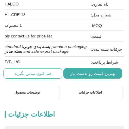
HALOO
ام تجاری:
HL-CRE-18
اره مدل:
1 مجموعه
MOQ:
pls contact us for price list
قیمت:
wooden packaging;
بسته بندی چوبی؛
standard
ته بندی:
and safe export package
بسته صادر
T/T، L/C
پرداخت:
ن قیمت رو بدست بیار
هم اکنون تماس بگیرید
اطلاعات جزئیات
توضیحات محصول
اطلاعات جزئیات