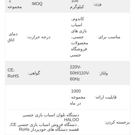
1 
105 
وزن:
MOQ:
کیلوگرم
مجموعه
کاندوم، 
اسباب 
بازی های 
دمای 
ب برای:
جنسی، 
درجه حرارت:
اتاق
محصولات 
فروشگاه 
جنسی
220V-
CE، 
ولتاژ:
50H/110V-
گواهی:
RoHS
60Hz
1000 
لیت ارائه:
مجموعه 
در ماه
دستگاه تلوان اسباب بازی جنسی 
HALOO
دن:
, 
دستگاه فروش اسباب بازی جنسی CE
, 
قفسه دستگاه های خودپرداز RoHs