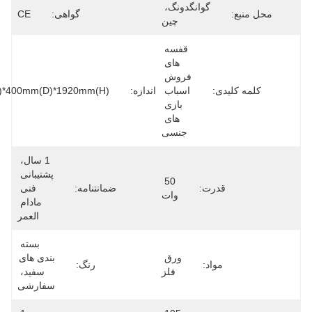
گوانگدونگ، 
 منبع:
گواهی:
CE
چین
قفسه 
های 
فروش 
لمه کلیدی:
اسباب 
اندازه:
1125mm(W)*400mm(D)*1920mm(H)
بازی 
های 
جنسی
1 سال، 
پشتیبانی 
50 
قدرت:
ضمانتنامه:
فنی 
وات
مادام 
العمر
بسته 
ورق 
بندی های 
مواد:
رنگ:
فلز
سفید، 
سفارشی