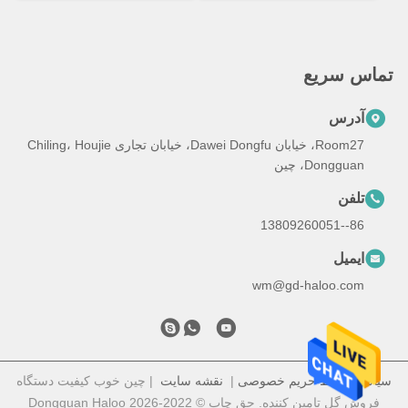
ریع
س
Room27، خیابان Dawei Dongfu، خیابان تجاری Chiling، Houjie
Do، چین
ل
wm@gd-haloo
فظ حریم خصوصی
|
نقشه سایت
| چین خوب کیفیت دستگاه
فروش گل تامین کننده. حق چاپ © 2022-2026 Dongguan Haloo