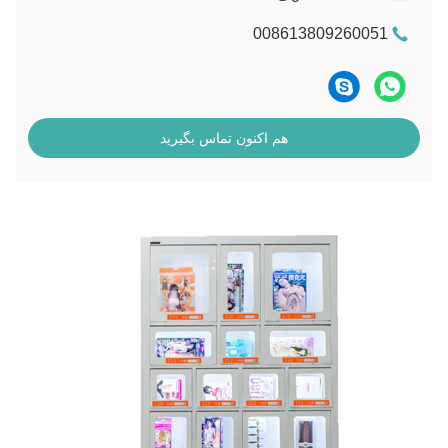
0086138092600
هم اکنون تماس بگیرید