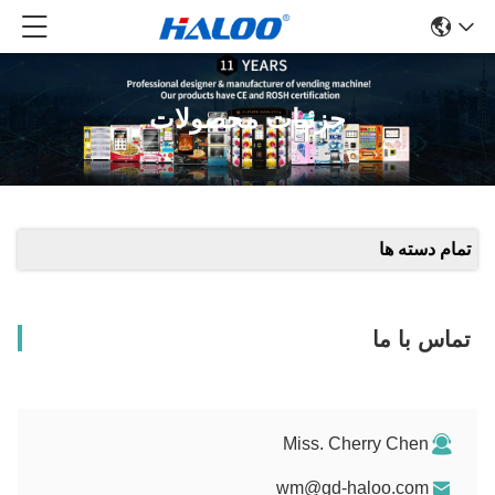
جزئیات محصولات
ه ها
ا ما
Miss. Cherry Ch
wm@gd-haloo.c