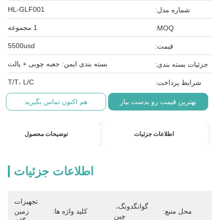
HL-GLF001
شماره مدل:
1 مجموعه
MOQ:
5500usd
قیمت:
بسته بندی ایمن: جعبه چوبی + پالت
جزئیات بسته بندی:
T/T، L/C
شرایط پرداخت:
بهترین قیمت رو بدست بیار
هم اکنون تماس بگیرید
اطلاعات جزئیات
توضیحات محصول
اطلاعات جزئیات
تجهیزات 
گوانگدونگ، 
محل منبع:
کلید واژه ها:
زمین 
چین