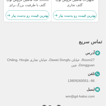
گلف تجاری
گلف با ظرفیت بزرگ برای
گلف توپ OEM
بهترین قیمت رو بدست بیار
بهترین قیمت رو بدست بیار
تماس سریع
آدرس
Room27، خیابان Dawei Dongfu، خیابان تجاری Chiling، Houjie
Dongguan، چین
تلفن
86--13809260051
ایمیل
wm@gd-haloo.com