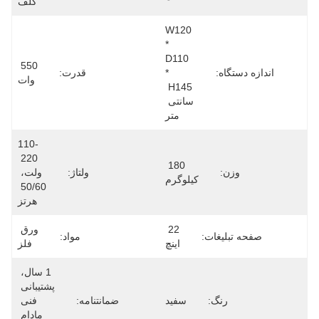
گلف
W120 
* 
D110 
550 
اندازه دستگاه:
* 
قدرت:
وات
H145 
سانتی 
متر
110-
220 
180 
وزن:
ولتاژ:
ولت، 
کیلوگرم
50/60 
هرتز
22 
ورق 
صفحه تبلیغات:
مواد:
اینچ
فلز
1 سال، 
پشتیبانی 
رنگ:
سفید
ضمانتنامه:
فنی 
مادام 