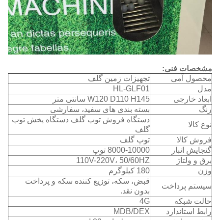
مشخصات فنی:
محصول آمی
تجهیزات زمین گلف
مدل
HL-GLF01
ابعاد خارجی
W120 D110 H145 سانتی متر
رنگ
بسته بندی های سفید، سفارشی
دستگاه فروش توپ گلف دستگاه پخش توپ
نوع کالا
گلف
فروش کالا
توپ گلف
گنجایش انبار
8000-10000 توپ
برق و ولتاژ
110V-220V، 50/60HZ
وزن
180 کیلوگرم
قبض، سکه، توزیع کننده سکه و پرداخت
سیستم پرداخت
بدون نقد.
حالت شبکه
4G
رابط استاندارد
MDB/DEX