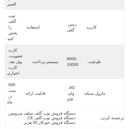
العمر
توپ 
گلف 
زمین 
کاربرد:
استفاده:
را 
گلف
پخش 
کنید
کارت 
عضویت، 
8000-
ظرفیت:
سیستم پرداخت:
پول نقد، 
10000
کارت 
اعتباری
500 
4G، 
ست 
ماژول شبکه:
وای 
قابلیت ارائه:
در 
فای
ماه
دستگاه فروش توپ گلف سلف سرویس
, 
برجسته کردن:
دستگاه فروش توپ گلف CE
, 
دستگاه فروش خودکار 50 هرتز